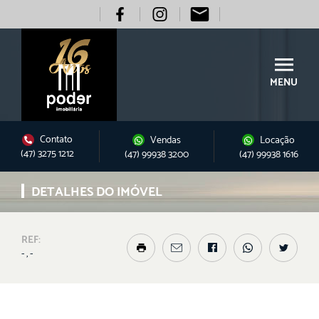
MENU
Contato
Vendas
Locação
(47) 3275 1212
(47) 99938 3200
(47) 99938 1616
DETALHES DO IMÓVEL
REF:
- , -