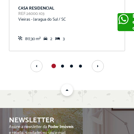
CASA RESIDENCIAL
REF:26000.103
Vieiras - Jaragua do Sul / SC
817,30 m²
2
3
ENVIAR
NEWSLETTER
Assine a newsletter da
Poder Imóveis
e receba novidades no seu e-mail.