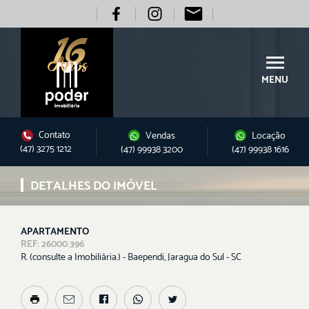
MENU
Contato
Vendas
Locação
(47) 3275 1212
(47) 99938 3200
(47) 99938 1616
DETALHES DO IMÓVEL
APARTAMENTO
REF: 26000.396
R. (consulte a Imobiliária.) - Baependi, Jaragua do Sul - SC