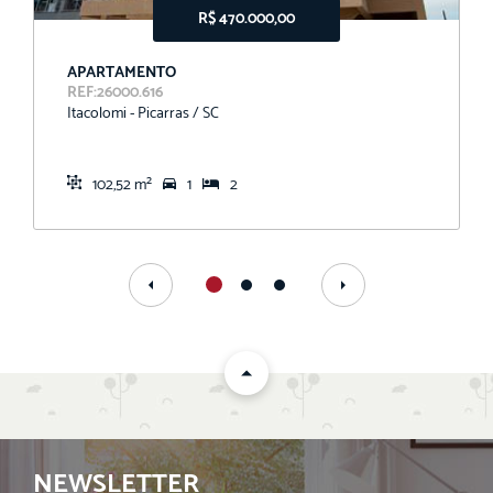
R$ 470.000,00
APARTAMENTO
REF:26000.616
Itacolomi - Picarras / SC
102,52 m²
1
2
NEWSLETTER