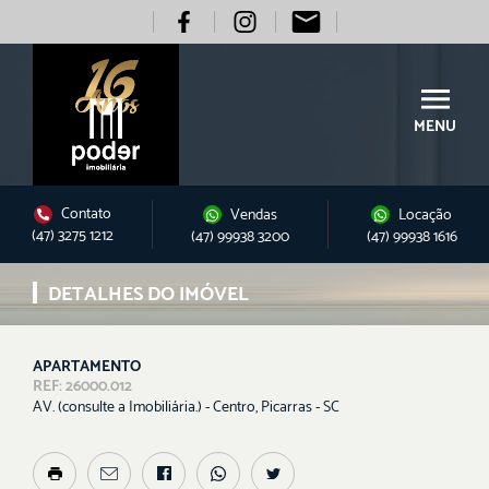
MENU
Contato
Vendas
Locação
(47) 3275 1212
(47) 99938 3200
(47) 99938 1616
DETALHES DO IMÓVEL
APARTAMENTO
REF: 26000.012
AV. (consulte a Imobiliária.) - Centro, Picarras - SC