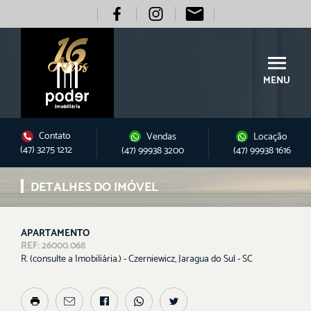
MENU
Contato
Vendas
Locação
(47) 3275 1212
(47) 99938 3200
(47) 99938 1616
DETALHES DO IMÓVEL
APARTAMENTO
REF: 26000.068
R. (consulte a Imobiliária.) - Czerniewicz, Jaragua do Sul - SC