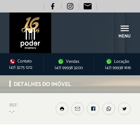
MENU
Contato
Vendas
Locação
(47) 3275 1212
(47) 99938 3200
(47) 99938 1616
DETALHES DO IMÓVEL
REF:
- , -