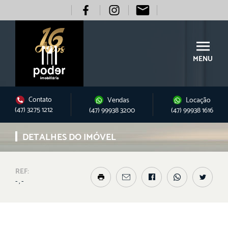
MENU
Contato
Vendas
Locação
(47) 3275 1212
(47) 99938 3200
(47) 99938 1616
DETALHES DO IMÓVEL
REF:
- , -