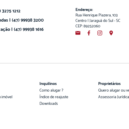
Endereço:
) 3275 1212
Rua Henrique Piazera, 103
das | (47) 99938 3200
Centro | Jaraguá do Sul - SC
CEP: 89252060
ação | (47) 99938 1616
Inquilinos
Proprietários
Como alugar ?
Quero alugar ou v
u imóvel
Índice de reajuste
Assessoria Jurídic
Downloads