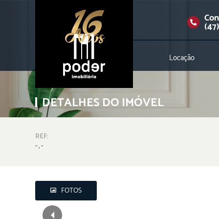
Con
(47
Locação
DETALHES DO IMÓVEL
REF:
- , -
FOTOS