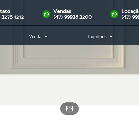
tato
Vendas
Locaç
) 3275 1212
(47) 99938 3200
(47) 99
Venda
Inquilinos
Imóveis
Como alugar?
Financie seu imóvel
Índice de reajuste
Downloads