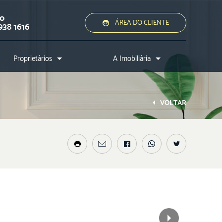
ão
ÁREA DO CLIENTE
938 1616
Proprietários
A Imobiliária
Quero alugar ou vender
Quem somos?
Assessoria jurídica
Conheça a cidade
VOLTAR
Nossos diferenciais
Nossos profissionais
Entre em contato