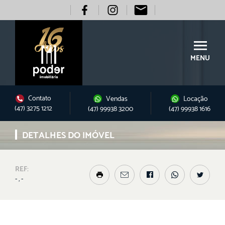
MENU
Contato
Vendas
Locação
(47) 3275 1212
(47) 99938 3200
(47) 99938 1616
DETALHES DO IMÓVEL
REF:
- , -