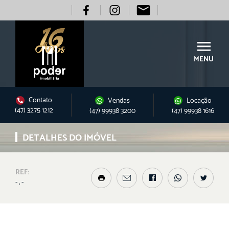
MENU
Contato
Vendas
Locação
(47) 3275 1212
(47) 99938 3200
(47) 99938 1616
DETALHES DO IMÓVEL
REF:
- , -