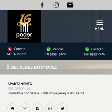
MENU
Contato
Vendas
Locação
(47) 3275 1212
(47) 99938 3200
(47) 99938 1616
DETALHES DO IMÓVEL
APARTAMENTO
REF: 26000.143
(consulte a Imobiliária.) - Vila Nova, Jaragua do Sul - SC