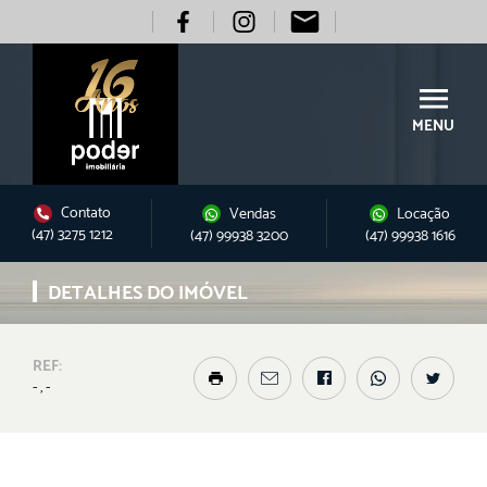
MENU
Contato
Vendas
Locação
(47) 3275 1212
(47) 99938 3200
(47) 99938 1616
DETALHES DO IMÓVEL
REF:
- , -