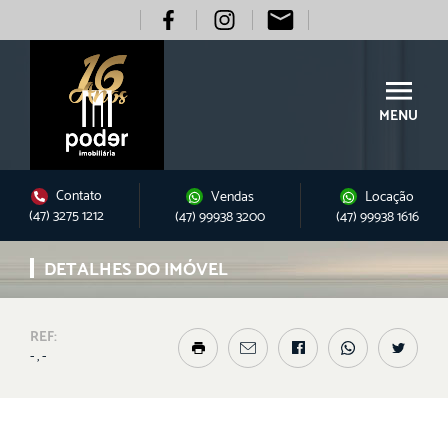
MENU
Contato
Vendas
Locação
(47) 3275 1212
(47) 99938 3200
(47) 99938 1616
DETALHES DO IMÓVEL
REF:
- , -