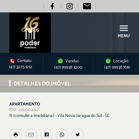
MENU
Contato
Vendas
Locação
(47) 3275 1212
(47) 99938 3200
(47) 99938 1616
DETALHES DO IMÓVEL
APARTAMENTO
REF: 26000.492
R. (consulte a Imobiliária.) - Vila Nova, Jaragua do Sul - SC