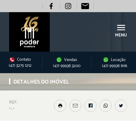
MENU
Contato
Vendas
Locação
(47) 3275 1212
(47) 99938 3200
(47) 99938 1616
DETALHES DO IMÓVEL
REF:
- , -