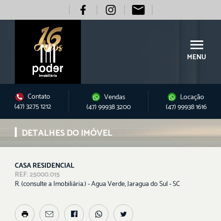
MENU
Contato
Vendas
Locação
(47) 3275 1212
(47) 99938 3200
(47) 99938 1616
DETALHES DO IMÓVEL
CASA RESIDENCIAL
REF: 25000.015
R. (consulte a Imobiliária.) - Agua Verde, Jaragua do Sul - SC