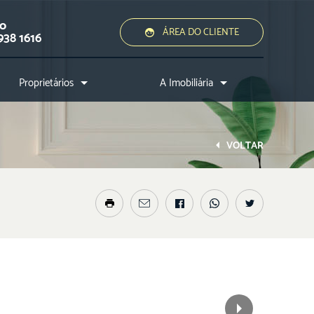
ão
ÁREA DO CLIENTE
938 1616
Proprietários
A Imobiliária
Quero alugar ou vender
Quem somos?
Assessoria jurídica
Conheça a cidade
VOLTAR
Nossos diferenciais
Nossos profissionais
Entre em contato