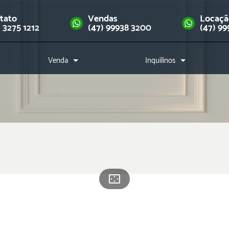
tato
Vendas
Locaç
) 3275 1212
(47) 99938 3200
(47) 99
Venda
Inquilinos
Imóveis
Como alugar?
Financie seu imóvel
Índice de reajuste
Downloads