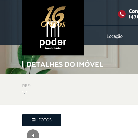
Con
(47
Locação
DETALHES DO IMÓVEL
REF:
- , -
FOTOS