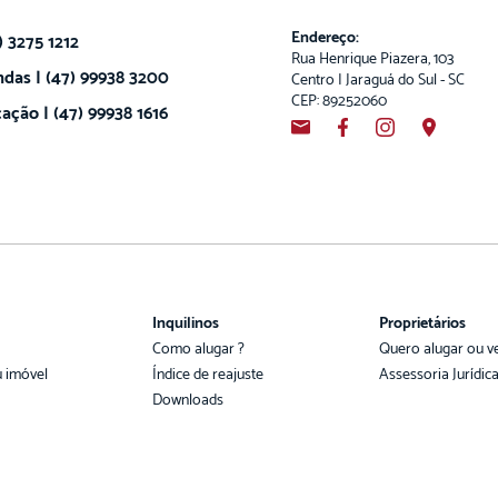
Endereço:
) 3275 1212
Rua Henrique Piazera, 103
das | (47) 99938 3200
Centro | Jaraguá do Sul - SC
CEP: 89252060
ação | (47) 99938 1616
Inquilinos
Proprietários
Como alugar ?
Quero alugar ou v
u imóvel
Índice de reajuste
Assessoria Jurídic
Downloads