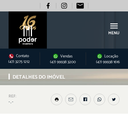
MENU
Contato
Vendas
Locação
(47) 3275 1212
(47) 99938 3200
(47) 99938 1616
DETALHES DO IMÓVEL
REF:
- , -