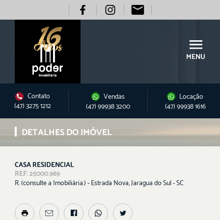
MENU
Contato
Vendas
Locação
(47) 3275 1212
(47) 99938 3200
(47) 99938 1616
DETALHES DO IMÓVEL
CASA RESIDENCIAL
REF: 25000.969
R. (consulte a Imobiliária.) - Estrada Nova, Jaragua do Sul - SC