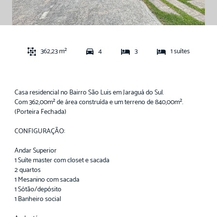
362,23 m²
4
3
1 suítes
Casa residencial no Bairro São Luis em Jaraguá do Sul.
Com 362,00m² de área construída e um terreno de 840,00m².
(Porteira Fechada)
CONFIGURAÇÃO:
Andar Superior
1 Suíte master com closet e sacada
2 quartos
1 Mesanino com sacada
1 Sótão/depósito
1 Banheiro social