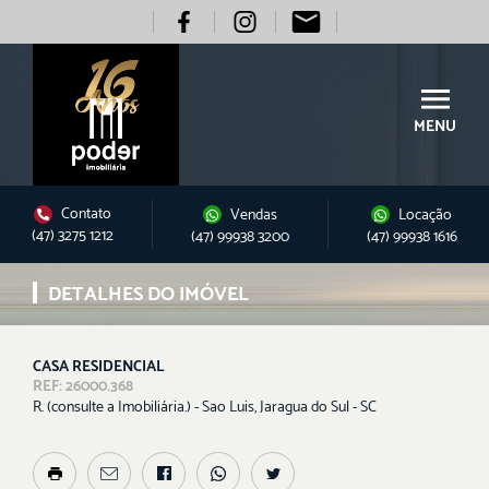
MENU
Contato
Vendas
Locação
(47) 3275 1212
(47) 99938 3200
(47) 99938 1616
DETALHES DO IMÓVEL
CASA RESIDENCIAL
REF: 26000.368
R. (consulte a Imobiliária.) - Sao Luis, Jaragua do Sul - SC