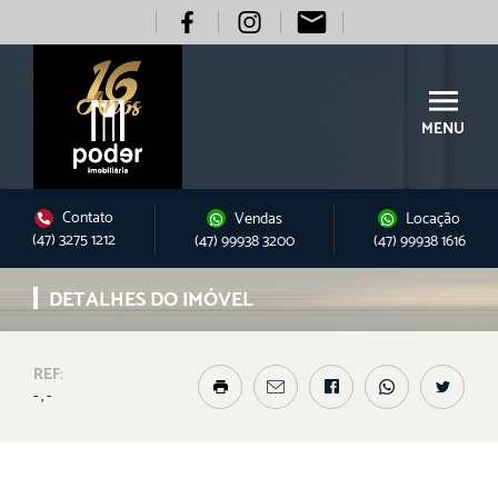
MENU
Contato
Vendas
Locação
(47) 3275 1212
(47) 99938 3200
(47) 99938 1616
DETALHES DO IMÓVEL
REF:
- , -