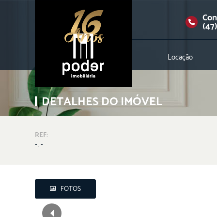
Con
(47
Locação
DETALHES DO IMÓVEL
REF:
- , -
FOTOS