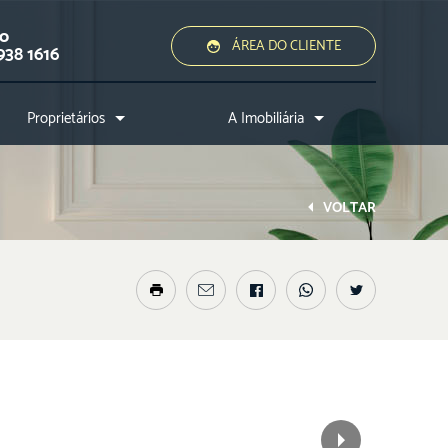
ão
ÁREA DO CLIENTE
938 1616
Proprietários
A Imobiliária
Quero alugar ou vender
Quem somos?
Assessoria jurídica
Conheça a cidade
VOLTAR
Nossos diferenciais
Nossos profissionais
Entre em contato