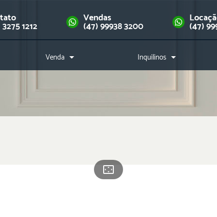
tato
Vendas
Locaç
) 3275 1212
(47) 99938 3200
(47) 99
Venda
Inquilinos
Imóveis
Como alugar?
Financie seu imóvel
Índice de reajuste
Downloads