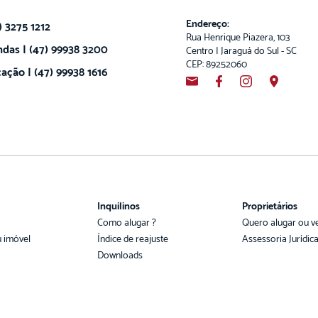
Endereço:
) 3275 1212
Rua Henrique Piazera, 103
das | (47) 99938 3200
Centro | Jaraguá do Sul - SC
CEP: 89252060
ação | (47) 99938 1616
Inquilinos
Proprietários
Como alugar ?
Quero alugar ou v
u imóvel
Índice de reajuste
Assessoria Jurídic
Downloads