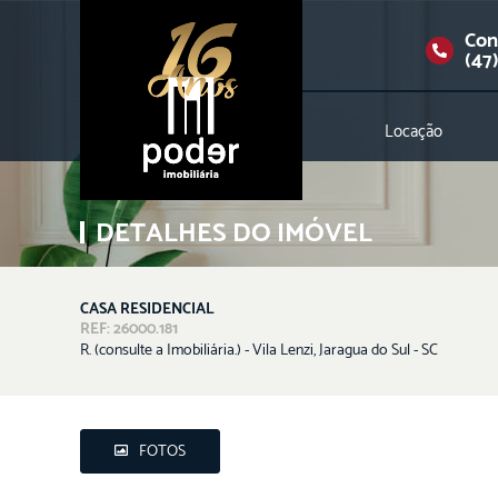
Con
(47
Locação
DETALHES DO IMÓVEL
CASA RESIDENCIAL
REF: 26000.181
R. (consulte a Imobiliária.) - Vila Lenzi, Jaragua do Sul - SC
FOTOS