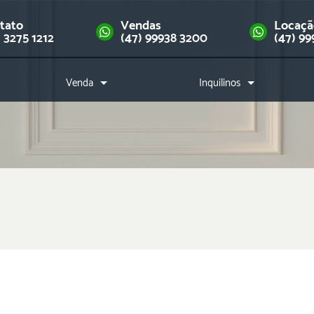
tato
Vendas
Locaç
) 3275 1212
(47) 99938 3200
(47) 99
Venda
Inquilinos
Imóveis
Como alugar?
Financie seu imóvel
Índice de reajuste
Downloads