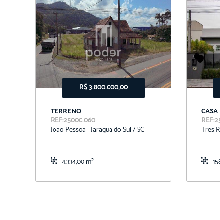
R$ 3.800.000,00
TERRENO
CASA
REF:25000.060
REF:2
Joao Pessoa - Jaragua do Sul / SC
Tres R
4.334,00 m²
15