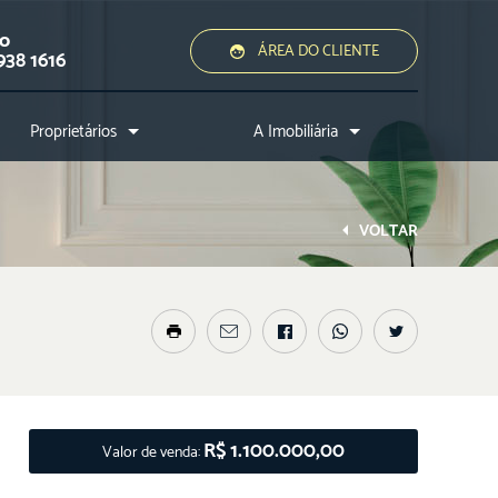
ão
ÁREA DO CLIENTE
938 1616
Proprietários
A Imobiliária
Quero alugar ou vender
Quem somos?
Assessoria jurídica
Conheça a cidade
VOLTAR
Nossos diferenciais
Nossos profissionais
Entre em contato
R$ 1.100.000,00
Valor de venda: