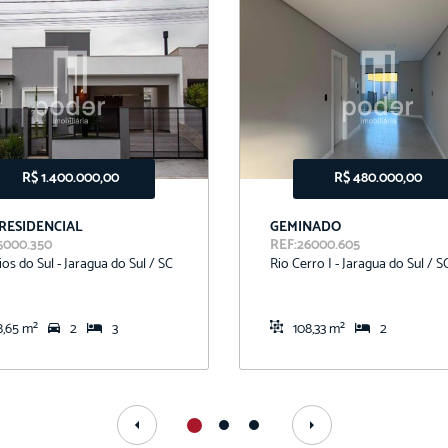
R$ 1.400.000,00
R$ 480.000,00
 RESIDENCIAL
GEMINADO
5000.350
REF:26000.605
ios do Sul - Jaragua do Sul / SC
Rio Cerro I - Jaragua do Sul / S
8,65 m²
2
3
108,33 m²
2