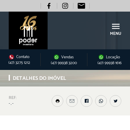
MENU
Contato
Vendas
Locação
(47) 3275 1212
(47) 99938 3200
(47) 99938 1616
DETALHES DO IMÓVEL
REF:
- , -