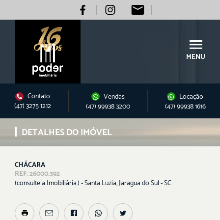
MENU
Contato
Vendas
Locação
(47) 3275 1212
(47) 99938 3200
(47) 99938 1616
DETALHES DO IMÓVEL
CHÁCARA
REF: 26000.392
(consulte a Imobiliária.) - Santa Luzia, Jaragua do Sul - SC