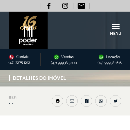
MENU
Contato
Vendas
Locação
(47) 3275 1212
(47) 99938 3200
(47) 99938 1616
DETALHES DO IMÓVEL
REF:
- , -