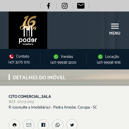
MENU
Contato
Vendas
Locação
(47) 3275 1212
(47) 99938 3200
(47) 99938 1616
DETALHES DO IMÓVEL
CJTO COMERCIAL_SALA
REF: 01713.003
R. (consulte a Imobiliária.) - Pedra Amolar, Corupa - SC