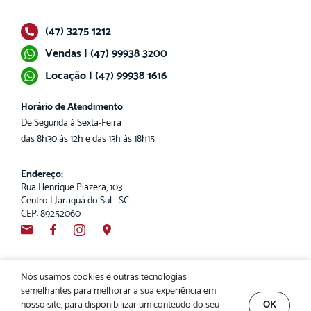
(47) 3275 1212
Vendas | (47) 99938 3200
Locação | (47) 99938 1616
Horário de Atendimento
De Segunda à Sexta-Feira
das 8h30 às 12h e das 13h às 18h15
Endereço:
Rua Henrique Piazera, 103
Centro | Jaraguá do Sul - SC
CEP: 89252060
Nós usamos cookies e outras tecnologias
semelhantes para melhorar a sua experiência em
Poder Imóveis. CRECI 2932-J. Copyright© 2026. Todos os direitos reservados.
nosso site, para disponibilizar um conteúdo do seu
OK