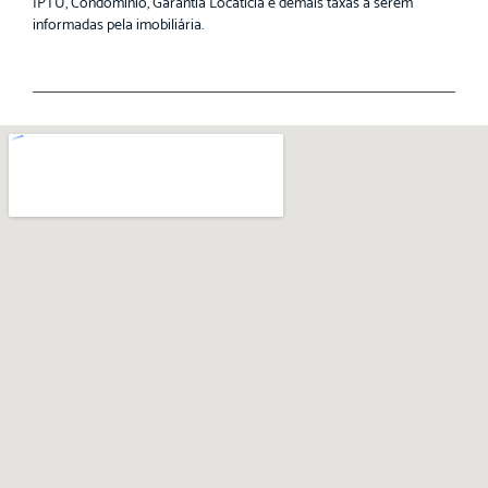
IPTU, Condomínio, Garantia Locatícia e demais taxas a serem
informadas pela imobiliária.