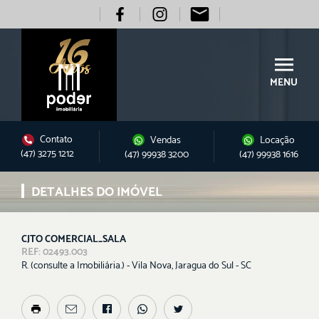
MENU
Contato
Vendas
Locação
(47) 3275 1212
(47) 99938 3200
(47) 99938 1616
DETALHES DO IMÓVEL
CJTO COMERCIAL_SALA
REF: 02493.003
R. (consulte a Imobiliária.) - Vila Nova, Jaragua do Sul - SC