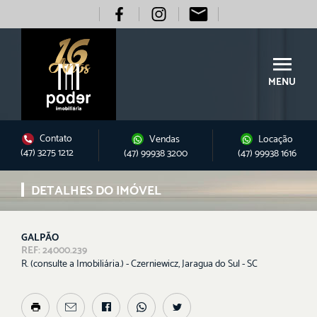
MENU
Contato
Vendas
Locação
(47) 3275 1212
(47) 99938 3200
(47) 99938 1616
DETALHES DO IMÓVEL
GALPÃO
REF: 24000.239
R. (consulte a Imobiliária.) - Czerniewicz, Jaragua do Sul - SC