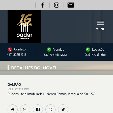
MENU
Contato
Vendas
Locação
(47) 3275 1212
(47) 99938 3200
(47) 99938 1616
DETALHES DO IMÓVEL
GALPÃO
REF: 01212.001
R. (consulte a Imobiliária.) - Nereu Ramos, Jaragua do Sul - SC