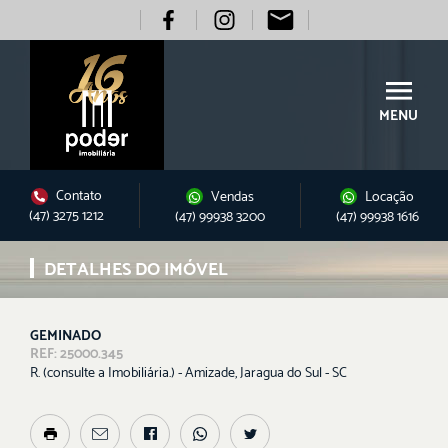
MENU
Contato
Vendas
Locação
(47) 3275 1212
(47) 99938 3200
(47) 99938 1616
DETALHES DO IMÓVEL
GEMINADO
REF: 25000.345
R. (consulte a Imobiliária.) - Amizade, Jaragua do Sul - SC