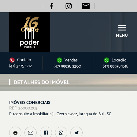
MENU
Contato
Vendas
Locação
(47) 3275 1212
(47) 99938 3200
(47) 99938 1616
DETALHES DO IMÓVEL
IMÓVEIS COMERCIAIS
REF: 26000.203
R. (consulte a Imobiliária.) - Czerniewicz, Jaragua do Sul - SC