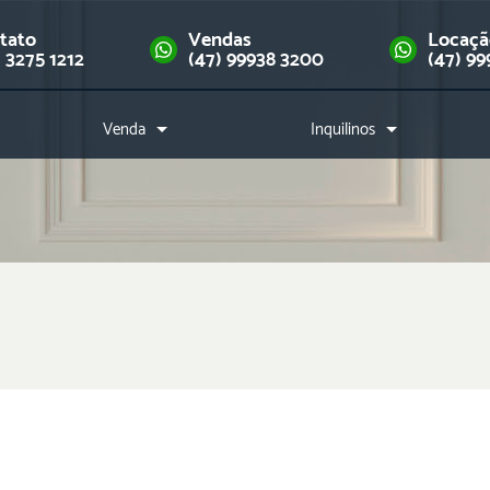
tato
Vendas
Locaç
) 3275 1212
(47) 99938 3200
(47) 99
Venda
Inquilinos
Imóveis
Como alugar?
Financie seu imóvel
Índice de reajuste
Downloads