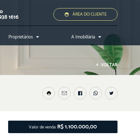
ão
ÁREA DO CLIENTE
938 1616
Proprietários
A Imobiliária
Quero alugar ou vender
Quem somos?
Assessoria jurídica
Conheça a cidade
VOLTAR
Nossos diferenciais
Nossos profissionais
Entre em contato
R$ 1.100.000,00
Valor de venda: