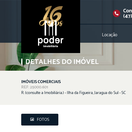
Con
(47
Locação
DETALHES DO IMÓVEL
IMÓVEIS COMERCIAIS
REF: 25000.601
R. (consulte a Imobiliária.) - Ilha da Figueira, Jaragua do Sul - SC
FOTOS