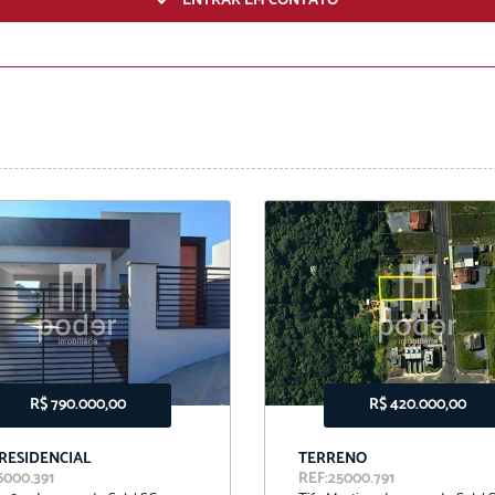
ENTRAR EM CONTATO
ENVIAR
R$ 790.000,00
R$ 420.000,00
 RESIDENCIAL
TERRENO
6000.391
REF:25000.791