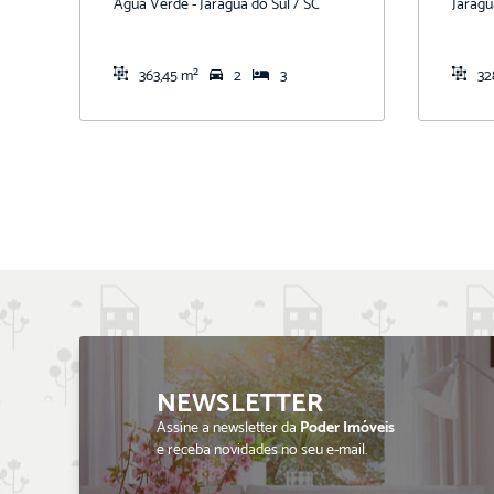
Agua Verde - Jaragua do Sul / SC
Jaragu
363,45 m²
2
3
32
NEWSLETTER
Assine a newsletter da
Poder Imóveis
e receba novidades no seu e-mail.