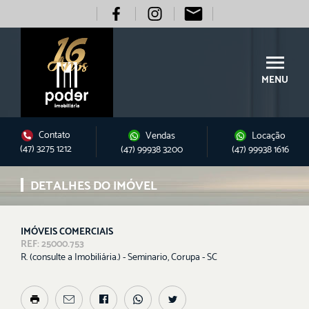
MENU
Contato
Vendas
Locação
(47) 3275 1212
(47) 99938 3200
(47) 99938 1616
DETALHES DO IMÓVEL
IMÓVEIS COMERCIAIS
REF: 25000.753
R. (consulte a Imobiliária.) - Seminario, Corupa - SC