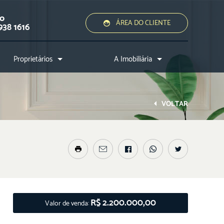
ão
ÁREA DO CLIENTE
938 1616
Proprietários
A Imobiliária
Quero alugar ou vender
Quem somos?
Assessoria jurídica
Conheça a cidade
VOLTAR
Nossos diferenciais
Nossos profissionais
Entre em contato
R$ 2.200.000,00
Valor de venda: