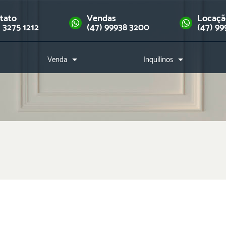
tato
Vendas
Locaç
) 3275 1212
(47) 99938 3200
(47) 99
Venda
Inquilinos
Imóveis
Como alugar?
Financie seu imóvel
Índice de reajuste
Downloads