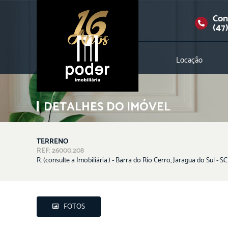
Con
(47
Locação
DETALHES DO IMÓVEL
TERRENO
REF: 26000.208
R. (consulte a Imobiliária.) - Barra do Rio Cerro, Jaragua do Sul - SC
FOTOS