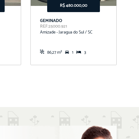
R$ 480.000,00
GEMINADO
T
REF:25000.921
R
Amizade - Jaragua do Sul / SC
N
86,27 m²
1
3