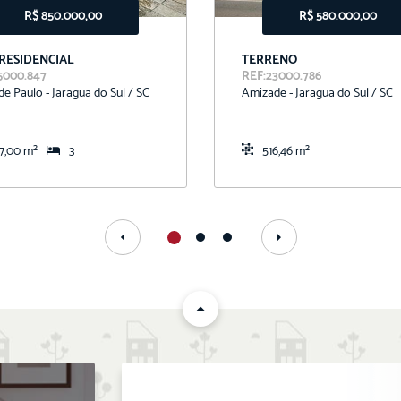
R$ 850.000,00
R$ 580.000,00
 RESIDENCIAL
TERRENO
5000.847
REF:23000.786
de Paulo - Jaragua do Sul / SC
Amizade - Jaragua do Sul / SC
7,00 m²
3
516,46 m²