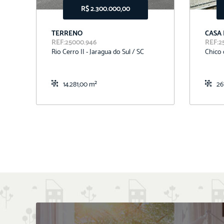
R$ 2.300.000,00
TERRENO
CASA
REF:25000.946
REF:2
Rio Cerro II - Jaragua do Sul / SC
Chico 
14.281,00 m²
26