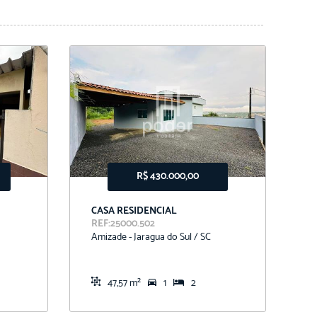
R$ 430.000,00
CASA RESIDENCIAL
G
REF:25000.502
R
Amizade - Jaragua do Sul / SC
C
47,57 m²
1
2