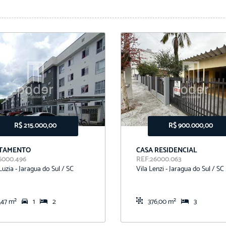
R$ 215.000,00
R$ 900.000,00
TAMENTO
CASA RESIDENCIAL
6000.496
REF:26000.063
Luzia - Jaragua do Sul / SC
Vila Lenzi - Jaragua do Sul / SC
,47 m²
1
2
376,00 m²
3