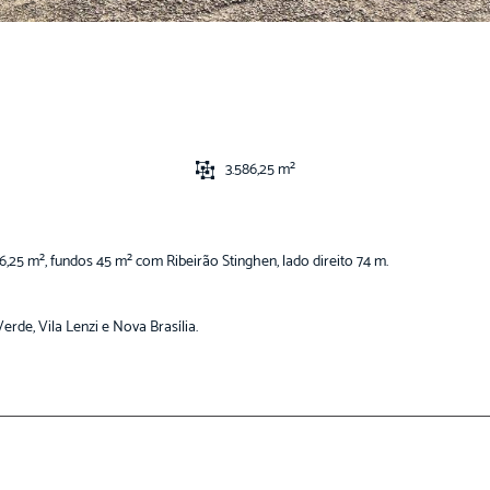
3.586,25 m²
,25 m², fundos 45 m² com Ribeirão Stinghen, lado direito 74 m.
rde, Vila Lenzi e Nova Brasília.