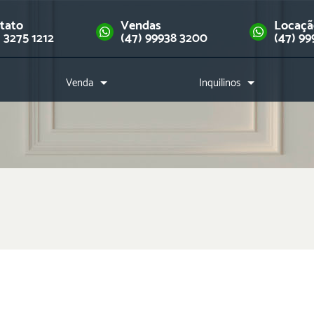
tato
Vendas
Locaç
) 3275 1212
(47) 99938 3200
(47) 99
Venda
Inquilinos
Imóveis
Como alugar?
Financie seu imóvel
Índice de reajuste
Downloads