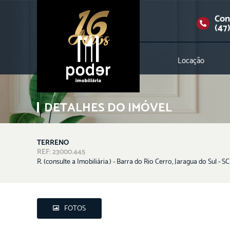
Con
(47
Locação
DETALHES DO IMÓVEL
TERRENO
REF: 23000.445
R. (consulte a Imobiliária.) - Barra do Rio Cerro, Jaragua do Sul - SC
FOTOS