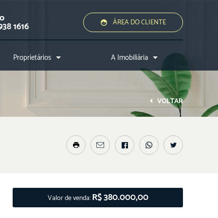
ão
ÁREA DO CLIENTE
938 1616
Proprietários
A Imobiliária
Quero alugar ou vender
Quem somos?
Assessoria jurídica
Conheça a cidade
VOLTAR
Nossos diferenciais
Nossos profissionais
Entre em contato
R$ 380.000,00
Valor de venda: