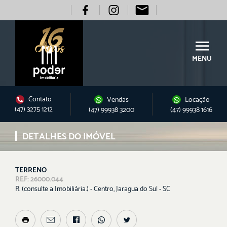
MENU
Contato
Vendas
Locação
(47) 3275 1212
(47) 99938 3200
(47) 99938 1616
DETALHES DO IMÓVEL
TERRENO
REF: 26000.044
R. (consulte a Imobiliária.) - Centro, Jaragua do Sul - SC