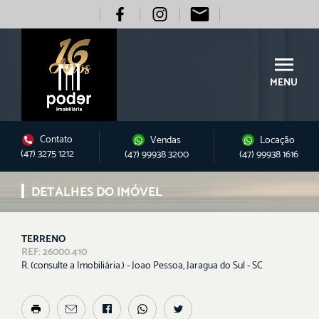
MENU
Contato
Vendas
Locação
(47) 3275 1212
(47) 99938 3200
(47) 99938 1616
DETALHES DO IMÓVEL
TERRENO
REF: 26000.410
R. (consulte a Imobiliária.) - Joao Pessoa, Jaragua do Sul - SC