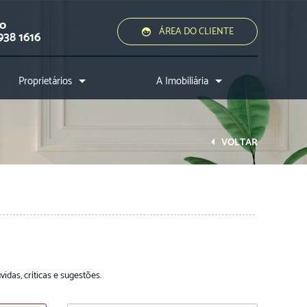
ão
ÁREA DO CLIENTE
938 1616
Proprietários
A Imobiliária
Quero alugar ou vender
Quem somos?
Assessoria jurídica
Conheça a cidade
VOLTAR
Nossos diferenciais
Nossos profissionais
Entre em contato
das, críticas e sugestões.