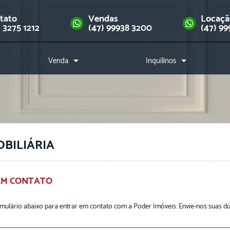
tato
Vendas
Locaç
) 3275 1212
(47) 99938 3200
(47) 99
Venda
Inquilinos
Imóveis
Como alugar?
Financie seu imóvel
Índice de reajuste
Downloads
OBILIÁRIA
EM CONTATO
rmulário abaixo para entrar em contato com a Poder Imóveis. Envie-nos suas dúvi