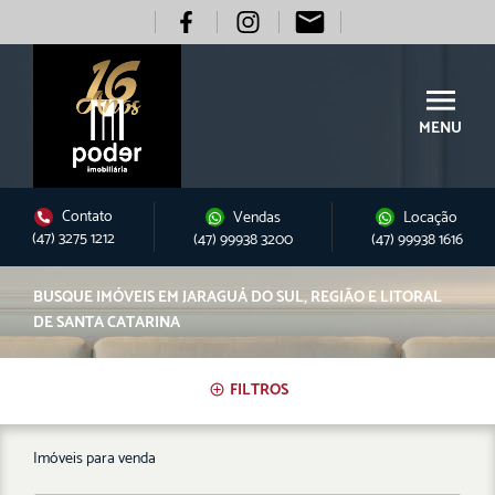
MENU
Contato
Vendas
Locação
(47) 3275 1212
(47) 99938 3200
(47) 99938 1616
BUSQUE IMÓVEIS EM JARAGUÁ DO SUL, REGIÃO E LITORAL
DE SANTA CATARINA
FILTROS
Imóveis para venda