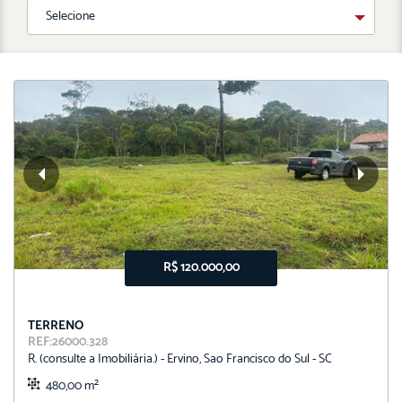
Selecione
Qualquer
Maior valor
Menor valor
Maior área total
Menor área total
R$ 120.000,00
TERRENO
REF:26000.328
R. (consulte a Imobiliária.) - Ervino, Sao Francisco do Sul - SC
480,00 m²