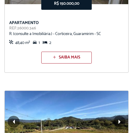
R$ 150.000,00
APARTAMENTO
REF:26000.346
R. (consulte a Imobiliária.) - Corticeira, Guaramirim - SC
48,40 m²
1
2
SAIBA MAIS