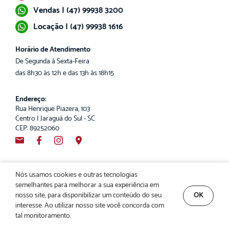
Vendas | (47) 99938 3200
Locação | (47) 99938 1616
Horário de Atendimento
De Segunda à Sexta-Feira
das 8h30 às 12h e das 13h às 18h15
Endereço:
Rua Henrique Piazera, 103
Centro | Jaraguá do Sul - SC
CEP: 89252060
Nós usamos cookies e outras tecnologias
semelhantes para melhorar a sua experiência em
Poder Imóveis. CRECI 2932-J. Copyright© 2026. Todos os direitos reservados.
nosso site, para disponibilizar um conteúdo do seu
OK
interesse. Ao utilizar nosso site você concorda com
Sistema
CasaSoft
- Feito pela
Paper
tal monitoramento.