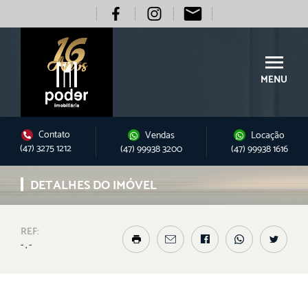
MENU
Contato
Vendas
Locação
(47) 3275 1212
(47) 99938 3200
(47) 99938 1616
DETALHES DO IMÓVEL
REF:
- , -