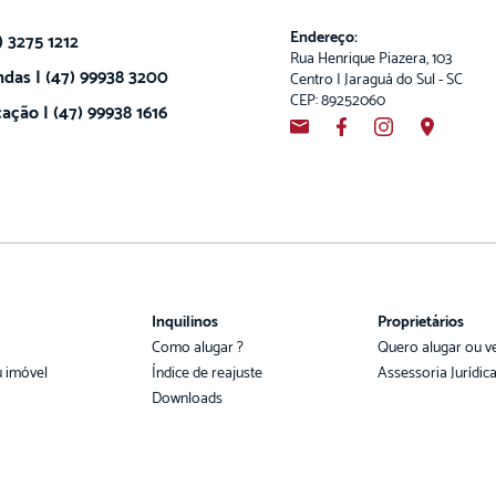
Endereço:
) 3275 1212
Rua Henrique Piazera, 103
das | (47) 99938 3200
Centro | Jaraguá do Sul - SC
CEP: 89252060
ação | (47) 99938 1616
Inquilinos
Proprietários
Como alugar ?
Quero alugar ou v
u imóvel
Índice de reajuste
Assessoria Jurídic
Downloads