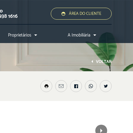
ão
ÁREA DO CLIENTE
938 1616
Proprietários
A Imobiliária
Quero alugar ou vender
Quem somos?
Assessoria jurídica
Conheça a cidade
VOLTAR
Nossos diferenciais
Nossos profissionais
Entre em contato