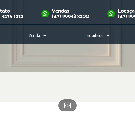
tato
Vendas
Locaç
) 3275 1212
(47) 99938 3200
(47) 99
Venda
Inquilinos
Imóveis
Como alugar?
Financie seu imóvel
Índice de reajuste
Downloads