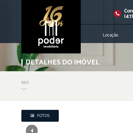
Con
(47
Locação
DETALHES DO IMÓVEL
REF:
- , -
FOTOS