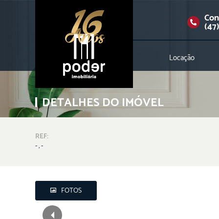
Con
(47
Locação
DETALHES DO IMÓVEL
REF:
- , -
FOTOS