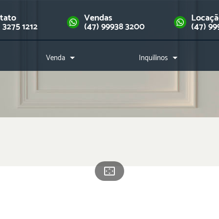
tato
Vendas
Locaç
) 3275 1212
(47) 99938 3200
(47) 99
Venda
Inquilinos
Imóveis
Como alugar?
Financie seu imóvel
Índice de reajuste
Downloads