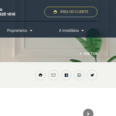
ão
ÁREA DO CLIENTE
938 1616
Proprietários
A Imobiliária
Quero alugar ou vender
Quem somos?
Assessoria jurídica
Conheça a cidade
VOLTAR
Nossos diferenciais
Nossos profissionais
Entre em contato