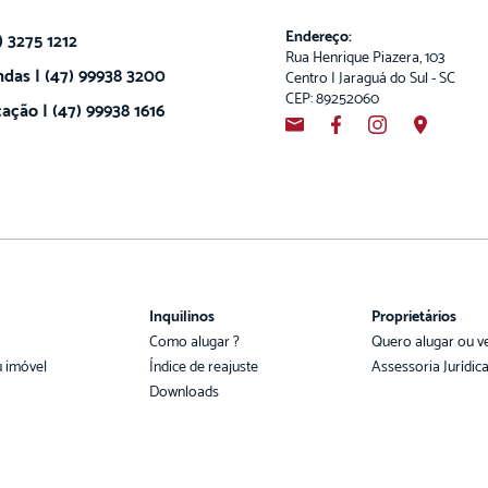
Endereço:
) 3275 1212
Rua Henrique Piazera, 103
das | (47) 99938 3200
Centro | Jaraguá do Sul - SC
CEP: 89252060
ação | (47) 99938 1616
Inquilinos
Proprietários
Como alugar ?
Quero alugar ou v
u imóvel
Índice de reajuste
Assessoria Jurídic
Downloads