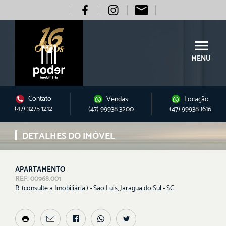
MENU
Contato
Vendas
Locação
(47) 3275 1212
(47) 99938 3200
(47) 99938 1616
DETALHES DO IMÓVEL
APARTAMENTO
REF: 00968.001
R. (consulte a Imobiliária.) - Sao Luis, Jaragua do Sul - SC