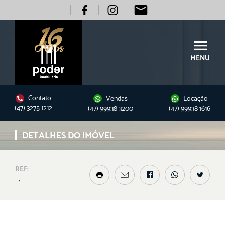
MENU
Contato
Vendas
Locação
(47) 3275 1212
(47) 99938 3200
(47) 99938 1616
DETALHES DO IMÓVEL
REF:
- , -