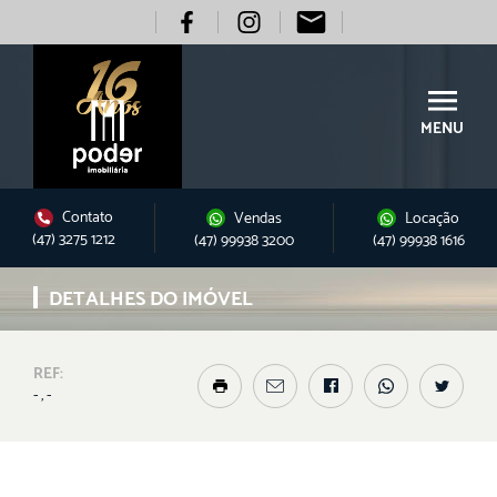
MENU
Contato
Vendas
Locação
(47) 3275 1212
(47) 99938 3200
(47) 99938 1616
DETALHES DO IMÓVEL
REF:
- , -