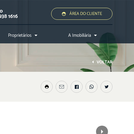
ão
ÁREA DO CLIENTE
938 1616
Proprietários
A Imobiliária
Quero alugar ou vender
Quem somos?
Assessoria jurídica
Conheça a cidade
VOLTAR
Nossos diferenciais
Nossos profissionais
Entre em contato