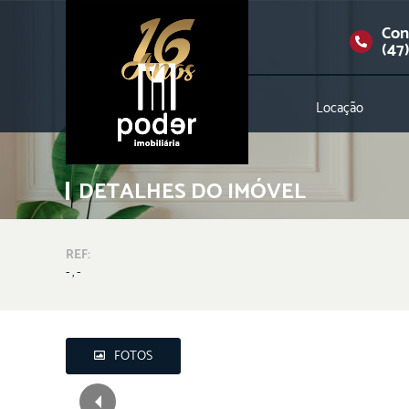
Con
(47
Locação
DETALHES DO IMÓVEL
REF:
- , -
FOTOS