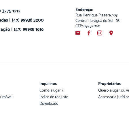
Endereço:
) 3275 1212
Rua Henrique Piazera, 103
das | (47) 99938 3200
Centro | Jaraguá do Sul - SC
CEP: 89252060
ação | (47) 99938 1616
Inquilinos
Proprietários
Como alugar ?
Quero alugar ou v
u imóvel
Índice de reajuste
Assessoria Jurídic
Downloads