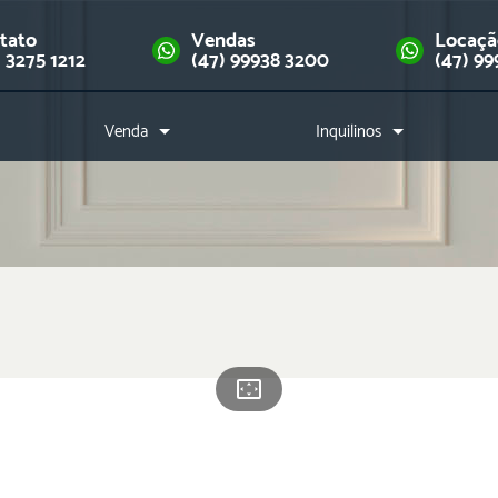
tato
Vendas
Locaç
) 3275 1212
(47) 99938 3200
(47) 99
Venda
Inquilinos
Imóveis
Como alugar?
Financie seu imóvel
Índice de reajuste
Downloads