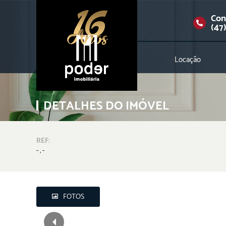
Con
(47
Locação
DETALHES DO IMÓVEL
REF:
- , -
FOTOS