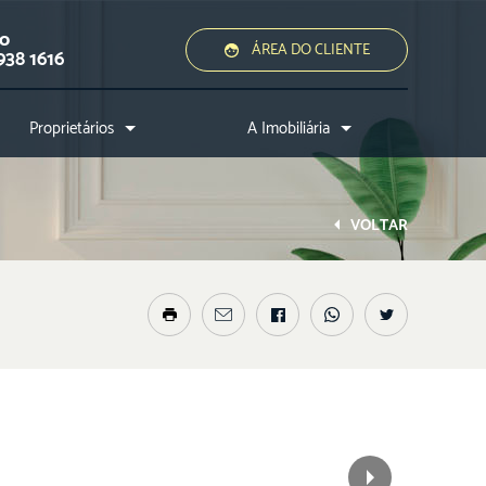
ão
ÁREA DO CLIENTE
938 1616
Proprietários
A Imobiliária
Quero alugar ou vender
Quem somos?
Assessoria jurídica
Conheça a cidade
VOLTAR
Nossos diferenciais
Nossos profissionais
Entre em contato