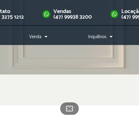
tato
Vendas
Locaç
) 3275 1212
(47) 99938 3200
(47) 99
Venda
Inquilinos
Imóveis
Como alugar?
Financie seu imóvel
Índice de reajuste
Downloads