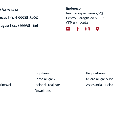
Endereço:
) 3275 1212
Rua Henrique Piazera, 103
das | (47) 99938 3200
Centro | Jaraguá do Sul - SC
CEP: 89252060
ação | (47) 99938 1616
Inquilinos
Proprietários
Como alugar ?
Quero alugar ou v
u imóvel
Índice de reajuste
Assessoria Jurídic
Downloads