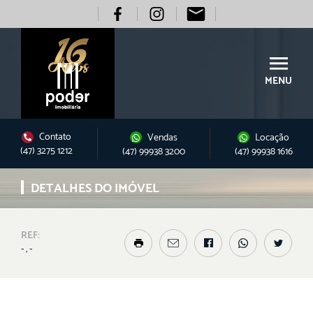
MENU
Contato
Vendas
Locação
(47) 3275 1212
(47) 99938 3200
(47) 99938 1616
DETALHES DO IMÓVEL
REF:
- , -