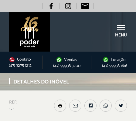
MENU
Contato
Vendas
Locação
(47) 3275 1212
(47) 99938 3200
(47) 99938 1616
DETALHES DO IMÓVEL
REF:
- , -