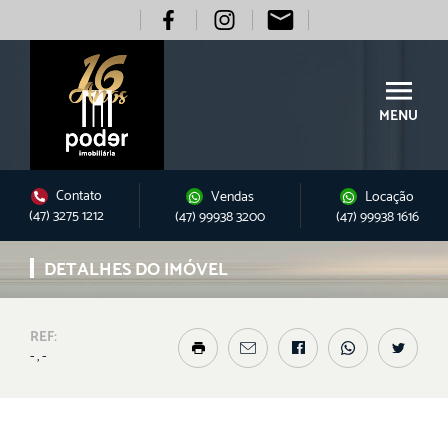
MENU
Contato
Vendas
Locação
(47) 3275 1212
(47) 99938 3200
(47) 99938 1616
DETALHES DO IMÓVEL
REF:
- , -